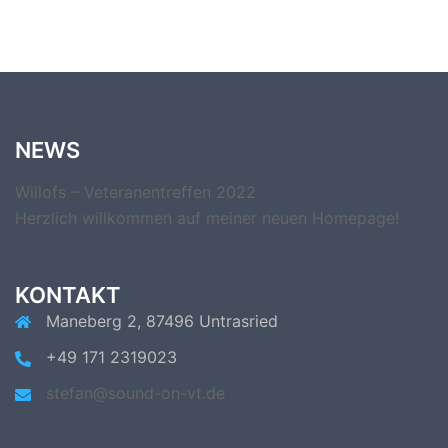
NEWS
Willofs – Veteranentreffen 2022
Herzlich willkommen auf meiner neuen Homepage!
KONTAKT
Maneberg 2, 87496 Untrasried
+49 171 2319023
stefan@sound-on-vt.de